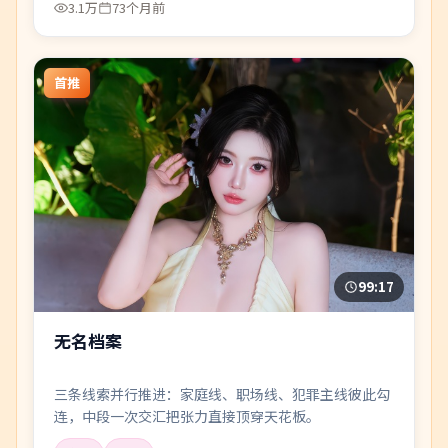
3.1万
73个月前
首推
99:17
无名档案
三条线索并行推进：家庭线、职场线、犯罪主线彼此勾
连，中段一次交汇把张力直接顶穿天花板。