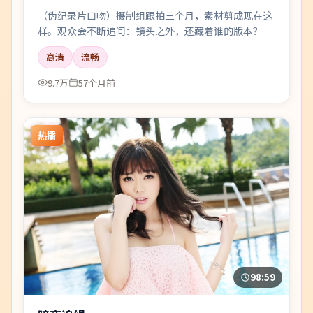
（伪纪录片口吻）摄制组跟拍三个月，素材剪成现在这
样。观众会不断追问：镜头之外，还藏着谁的版本？
高清
流畅
9.7万
57个月前
热播
98:59