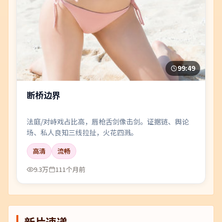
99:49
断桥边界
法庭/对峙戏占比高，唇枪舌剑像击剑。证据链、舆论
场、私人良知三线拉扯，火花四溅。
高清
流畅
9.3万
111个月前
新片速递