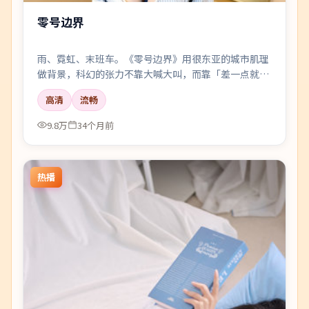
零号边界
雨、霓虹、末班车。《零号边界》用很东亚的城市肌理
做背景，科幻的张力不靠大喊大叫，而靠「差一点就说
出口」的沉默。
高清
流畅
9.8万
34个月前
热播