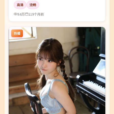
高清
流畅
9.6万
119个月前
热播