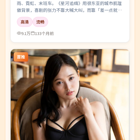
雨、霓虹、末班车。《星河追缉》用很东亚的城市肌理
做背景，喜剧的张力不靠大喊大叫，而靠「差一点就说
出口」的沉默。
高清
流畅
9.1万
133个月前
首推