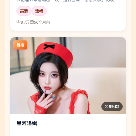
众。
高清
流畅
8.7万
56个月前
首推
99:08
星河追缉