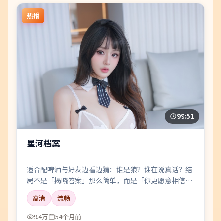
热播
99:51
星河档案
适合配啤酒与好友边看边猜：谁是狼？谁在说真话？结
局不是「揭晓答案」那么简单，而是「你更愿意相信
谁」。
高清
流畅
9.4万
54个月前