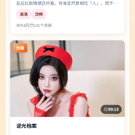
反应比剧情梗还好看。导演显然更相信「人」，而不是
花活。
高清
流畅
9.8万
131个月前
热播
99:18
逆光档案