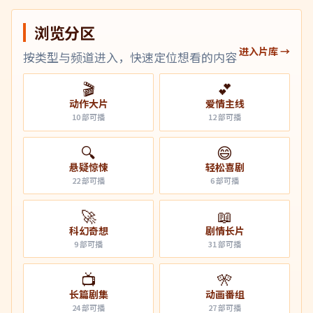
浏览分区
进入片库 →
按类型与频道进入，快速定位想看的内容
🎬
💕
动作大片
爱情主线
10
部可播
12
部可播
🔍
😄
悬疑惊悚
轻松喜剧
22
部可播
6
部可播
🚀
📖
科幻奇想
剧情长片
9
部可播
31
部可播
📺
🎌
长篇剧集
动画番组
24
部可播
27
部可播