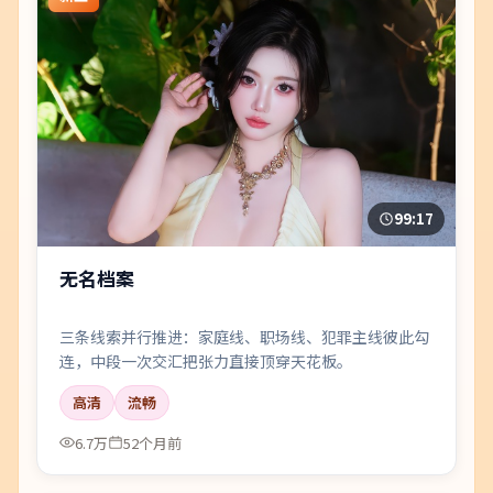
99:17
无名档案
三条线索并行推进：家庭线、职场线、犯罪主线彼此勾
连，中段一次交汇把张力直接顶穿天花板。
高清
流畅
6.7万
52个月前