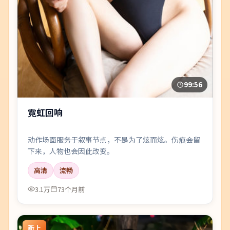
99:56
霓虹回响
动作场面服务于叙事节点，不是为了炫而炫。伤痕会留
下来，人物也会因此改变。
高清
流畅
3.1万
73个月前
新上