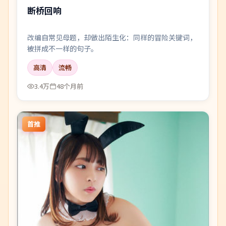
断桥回响
改编自常见母题，却做出陌生化：同样的冒险关键词，
被拼成不一样的句子。
高清
流畅
3.4万
48个月前
首推