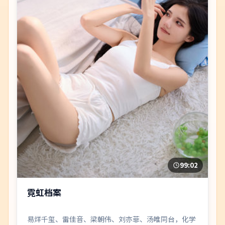
99:02
霓虹档案
易烊千玺、雷佳音、梁朝伟、刘亦菲、汤唯同台，化学