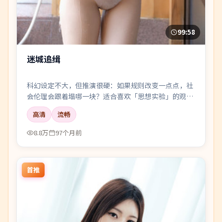
99:58
迷城追缉
科幻设定不大，但推演很硬：如果规则改变一点点，社
会伦理会跟着塌哪一块？适合喜欢「思想实验」的观
众。
高清
流畅
8.8万
97个月前
首推