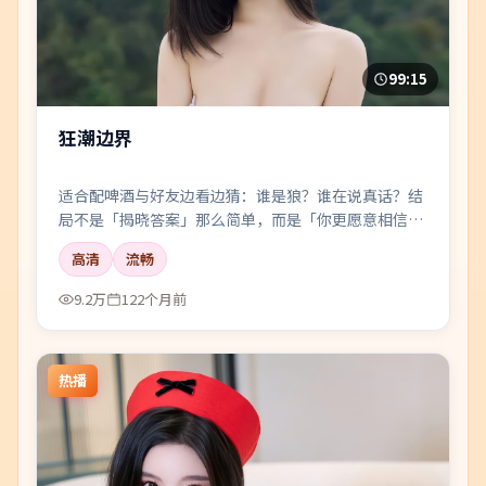
99:15
狂潮边界
适合配啤酒与好友边看边猜：谁是狼？谁在说真话？结
局不是「揭晓答案」那么简单，而是「你更愿意相信
谁」。
高清
流畅
9.2万
122个月前
热播