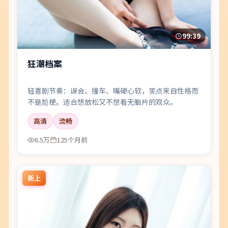
99:39
狂潮档案
轻喜剧节奏：误会、撞车、嘴硬心软，笑点来自性格而
不是尬梗。适合想放松又不想看无脑片的观众。
高清
流畅
6.5万
125个月前
新上