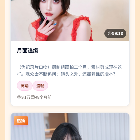
99:18
月面追缉
（伪纪录片口吻）摄制组跟拍三个月，素材剪成现在这
样。观众会不断追问：镜头之外，还藏着谁的版本？
高清
流畅
9.1万
48个月前
热播