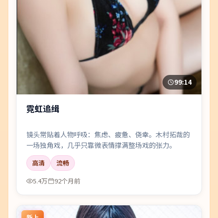
99:14
霓虹追缉
镜头常贴着人物呼吸：焦虑、疲惫、侥幸。木村拓哉的
一场独角戏，几乎只靠微表情撑满整场戏的张力。
高清
流畅
5.4万
92个月前
新上