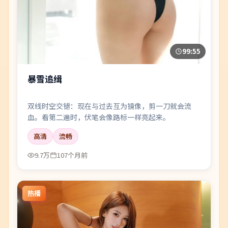
99:55
暴雪追缉
双线时空交错：现在与过去互为镜像，剪一刀就会流
血。看第二遍时，伏笔会像路标一样亮起来。
高清
流畅
9.7万
107个月前
热播