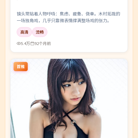
镜头常贴着人物呼吸：焦虑、疲惫、侥幸。木村拓哉的
一场独角戏，几乎只靠微表情撑满整场戏的张力。
高清
流畅
5.4万
92个月前
首推