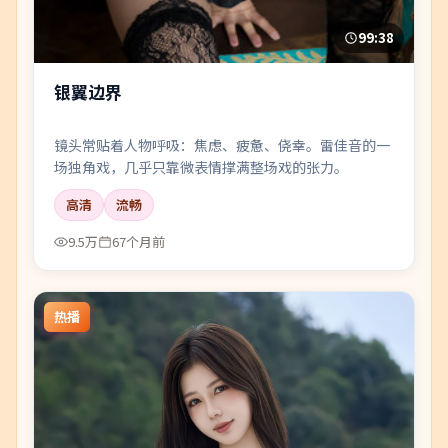
99:38
银翼边界
镜头常贴着人物呼吸：焦虑、疲惫、侥幸。雷佳音的一
场独角戏，几乎只靠微表情撑满整场戏的张力。
高清
流畅
9.5万
67个月前
热播