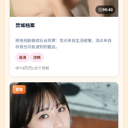
99:40
焚城档案
把电视剧做成社会观察：笑点来自生活褶皱，泪点来自
你我也可能遇到的窘迫。
高清
流畅
7.8万
125个月前
首推