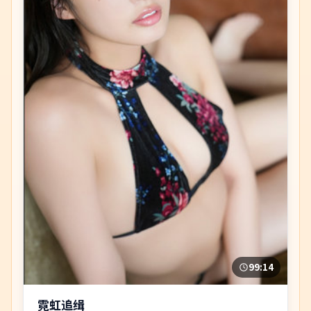
99:14
霓虹追缉