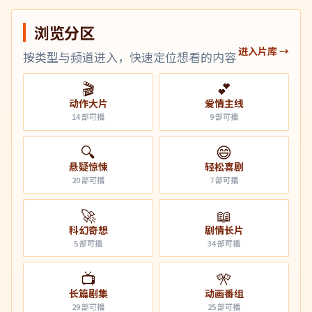
浏览分区
进入片库 →
按类型与频道进入，快速定位想看的内容
🎬
💕
动作大片
爱情主线
14
部可播
9
部可播
🔍
😄
悬疑惊悚
轻松喜剧
20
部可播
7
部可播
🚀
📖
科幻奇想
剧情长片
5
部可播
34
部可播
📺
🎌
长篇剧集
动画番组
29
部可播
25
部可播