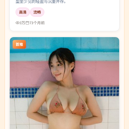
型里少见的轻盈与沉重并存。
高清
流畅
3万
73个月前
首推