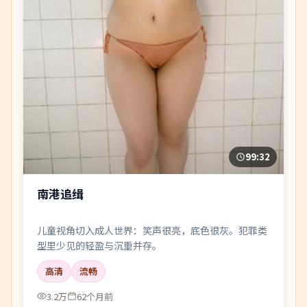
99:32
南港追缉
儿童视角切入成人世界：笑声很亮，底色很灰。犯罪类
型里少见的轻盈与沉重并存。
高清
流畅
3.2万
62个月前