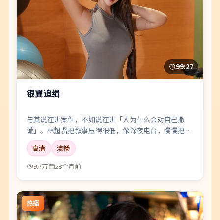
99:27
银翼追缉
与其说在讲案件，不如说在讲「人为什么会对自己撒
谎」。林超贤把叙事压得很低，像深夜电台，慢慢把听
众引进雾里。
高清
流畅
9.7万
28个月前
热播