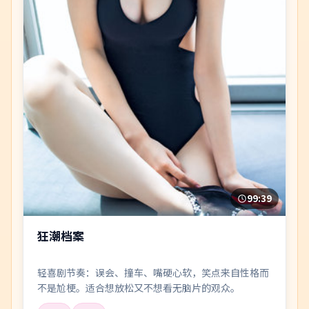
99:39
狂潮档案
轻喜剧节奏：误会、撞车、嘴硬心软，笑点来自性格而
不是尬梗。适合想放松又不想看无脑片的观众。