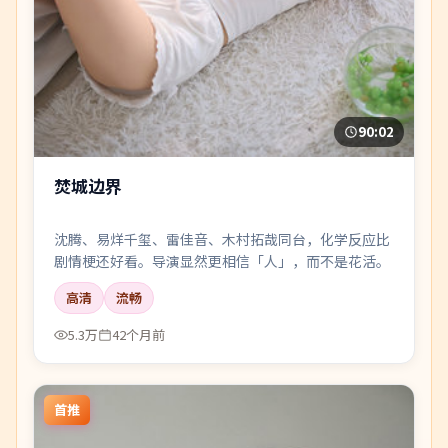
90:02
焚城边界
沈腾、易烊千玺、雷佳音、木村拓哉同台，化学反应比
剧情梗还好看。导演显然更相信「人」，而不是花活。
高清
流畅
5.3万
42个月前
首推