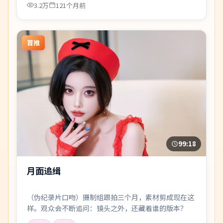
3.2万
121个月前
首推
99:18
月面追缉
（伪纪录片口吻）摄制组跟拍三个月，素材剪成现在这
样。观众会不断追问：镜头之外，还藏着谁的版本？