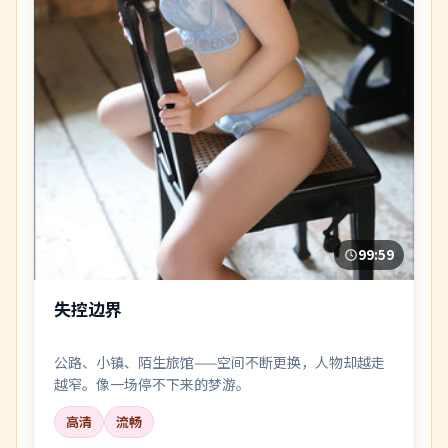
99:59
失控边界
公路、小镇、陌生旅馆——空间不断更换，人物却越走
越窄。像一场停不下来的梦游。
高清
流畅