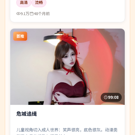
高清
流畅
9.1万
48个月前
首推
99:08
危城追缉
儿童视角切入成人世界：笑声很亮，底色很灰。动漫类