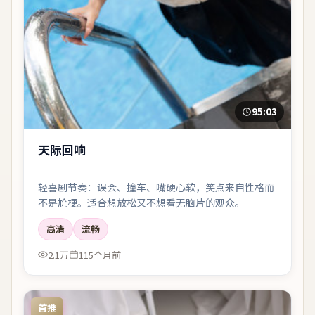
95:03
天际回响
轻喜剧节奏：误会、撞车、嘴硬心软，笑点来自性格而
不是尬梗。适合想放松又不想看无脑片的观众。
高清
流畅
2.1万
115个月前
首推