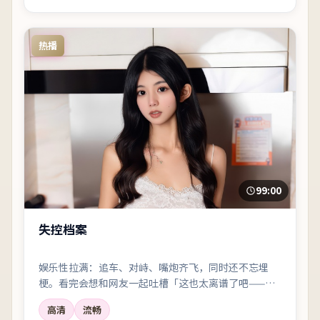
热播
99:00
失控档案
娱乐性拉满：追车、对峙、嘴炮齐飞，同时还不忘埋
梗。看完会想和网友一起吐槽「这也太离谱了吧——但
好爽」。
高清
流畅