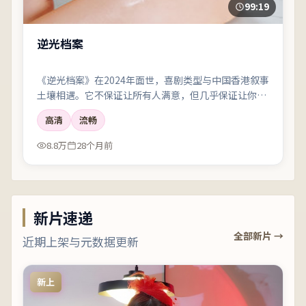
99:19
逆光档案
《逆光档案》在2024年面世，喜剧类型与中国香港叙事
土壤相遇。它不保证让所有人满意，但几乎保证让你记
住一两个镜头、一两句对白，以及散场后心里那点挥之
高清
流畅
不去的回声。
8.8万
28个月前
新片速递
全部新片 →
近期上架与元数据更新
新上