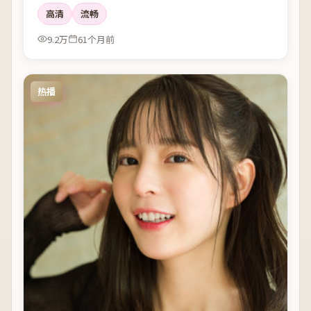
高清
流畅
9.2万
61个月前
热播