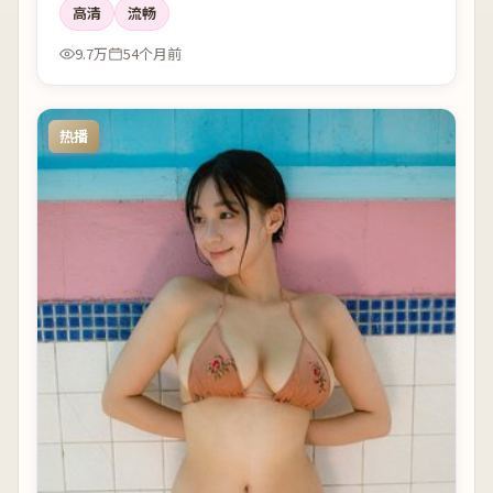
高清
流畅
9.7万
54个月前
热播