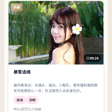
热播
99:26
暴雪追缉
偏作者表达：长镜头、留白、少配乐。喜欢强刺激的朋
友可能要耐心一点；吃这套的人会反复拉片。
高清
流畅
9.2万
71个月前