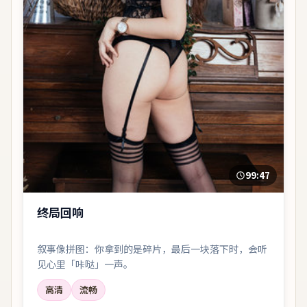
99:47
终局回响
叙事像拼图：你拿到的是碎片，最后一块落下时，会听
见心里「咔哒」一声。
高清
流畅