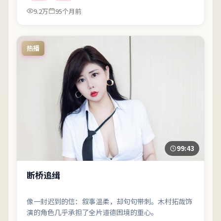
9.2万
95个月前
热播
99:43
断桥追缉
像一封迟到的信：叙事温柔，却句句带刺。木村拓哉饰
演的角色几乎承担了全片道德困境的重心。