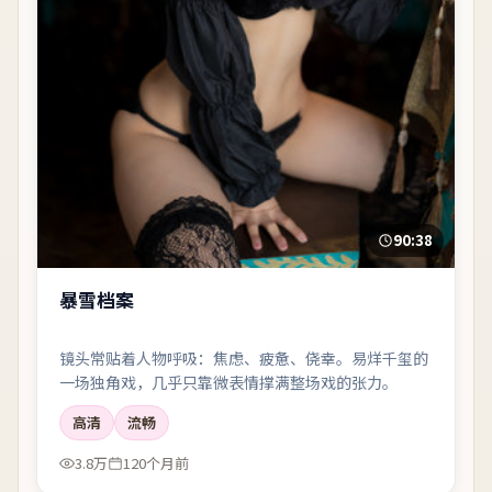
90:38
暴雪档案
镜头常贴着人物呼吸：焦虑、疲惫、侥幸。易烊千玺的
一场独角戏，几乎只靠微表情撑满整场戏的张力。
高清
流畅
3.8万
120个月前