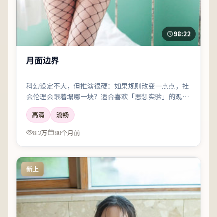
98:22
月面边界
科幻设定不大，但推演很硬：如果规则改变一点点，社
会伦理会跟着塌哪一块？适合喜欢「思想实验」的观
众。
高清
流畅
8.2万
80个月前
新上