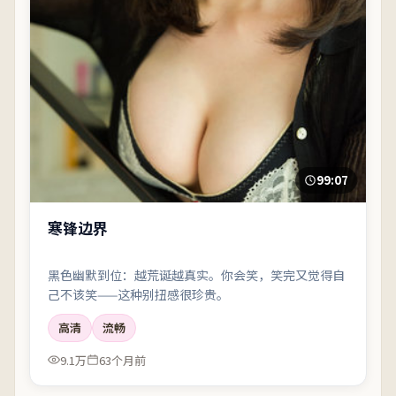
99:07
寒锋边界
黑色幽默到位：越荒诞越真实。你会笑，笑完又觉得自
己不该笑——这种别扭感很珍贵。
高清
流畅
9.1万
63个月前