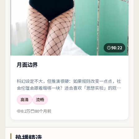
98:22
月面边界
科幻设定不大，但推演很硬：如果规则改变一点点，社
会伦理会跟着塌哪一块？适合喜欢「思想实验」的观
众。
高清
流畅
8.2万
80个月前
热播精选