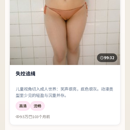
99:32
失控追缉
儿童视角切入成人世界：笑声很亮，底色很灰。动漫类
型里少见的轻盈与沉重并存。
高清
流畅
9.5万
103个月前