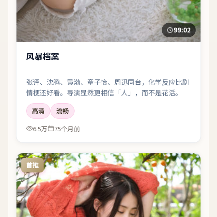
99:02
风暴档案
张译、沈腾、黄渤、章子怡、周迅同台，化学反应比剧
情梗还好看。导演显然更相信「人」，而不是花活。
高清
流畅
6.5万
75个月前
首推