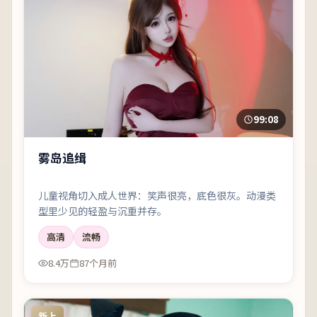
99:08
雾岛追缉
儿童视角切入成人世界：笑声很亮，底色很灰。动漫类
型里少见的轻盈与沉重并存。
高清
流畅
8.4万
87个月前
新上