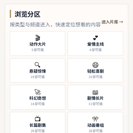
浏览分区
进入片库 →
按类型与频道进入，快速定位想看的内容
🎬
💕
动作大片
爱情主线
5
部可播
4
部可播
🔍
😄
悬疑惊悚
轻松喜剧
19
部可播
10
部可播
🚀
📖
科幻奇想
剧情长片
14
部可播
32
部可播
📺
🎌
长篇剧集
动画番组
29
部可播
28
部可播